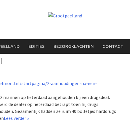
PEELLAND
EDITIES
BEZORGKLACHTEN
CONTACT
l
elmond.nl/startpagina/2-aanhoudingen-na-een-
 2 mannen op heterdaad aangehouden bij een drugsdeal.
erd de dealer op heterdaad betrapt toen hij drugs
houden. Gezamenlijk hadden ze ruim 40 bolletjes harddrugs
en
Lees verder »