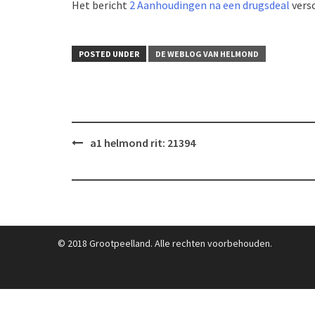
Het bericht
2 Aanhoudingen na een drugsdeal
vers
POSTED UNDER
DE WEBLOG VAN HELMOND
Post
a1 helmond rit: 21394
navigation
© 2018 Grootpeelland. Alle rechten voorbehouden.