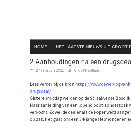
Skip
to
content
HOME
HET LAATSTE NIEUWS UIT GROOT 
2 Aanhoudingen na een drugsdea
27 februari 2021
Groot Peelland
Lees verder bij de bron
https://www.deweblogvanh
drugsdeal/
Gisterenmiddag werden op de Straakvense Bosdijk
Naar aanleiding van een lopend politieonderzoek w
verkocht. Zowel de dealer als de koper werd aange
op zak. Het gaat om een 34-jarige Helmonder en e