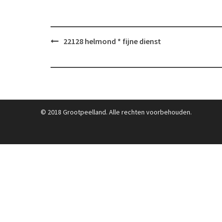
Post
22128 helmond * fijne dienst
navigation
© 2018 Grootpeelland. Alle rechten voorbehouden.