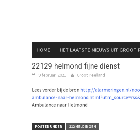
Skip
to
content
HOME
HET LAATSTE NIEUWS UIT GROOT 
22129 helmond fijne dienst
9 februari 2021
Groot Peelland
Lees verder bij de bron
http://alarmeringen.nl/no
ambulance-naar-helmond.html?utm_source=rs
Ambulance naar Helmond
POSTED UNDER
112 MELDINGEN