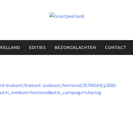
PEELLAND
EDITIES
BEZORGKLACHTEN
CONTACT
ord-brabant/brabant-zuidoost/helmond/35706504/p2000-
s&utm_medium=helmond&utm_campaign=sharing