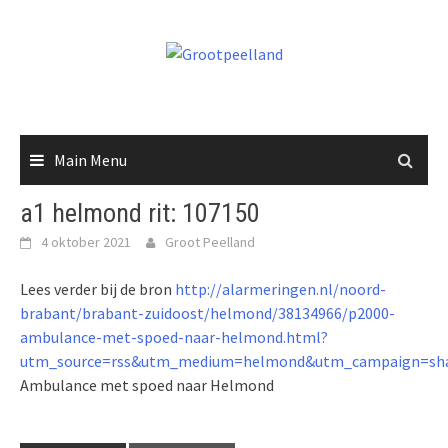
Skip
to
content
Main Menu
a1 helmond rit: 107150
4 oktober 2021
Groot Peelland
Lees verder bij de bron
http://alarmeringen.nl/noord-
brabant/brabant-zuidoost/helmond/38134966/p2000-
ambulance-met-spoed-naar-helmond.html?
utm_source=rss&utm_medium=helmond&utm_campaign=sha
Ambulance met spoed naar Helmond