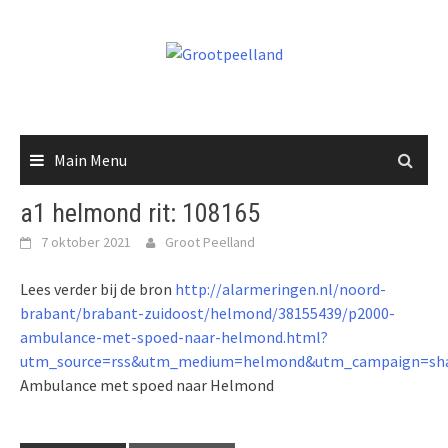
Skip
to
content
Main Menu
a1 helmond rit: 108165
7 oktober 2021
Groot Peelland
Lees verder bij de bron
http://alarmeringen.nl/noord-
brabant/brabant-zuidoost/helmond/38155439/p2000-
ambulance-met-spoed-naar-helmond.html?
utm_source=rss&utm_medium=helmond&utm_campaign=sha
Ambulance met spoed naar Helmond