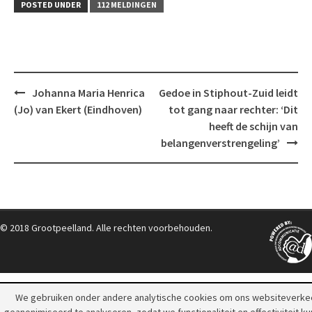
POSTED UNDER
112 MELDINGEN
Post
Johanna Maria Henrica
Gedoe in Stiphout-Zuid leidt
navigation
(Jo) van Ekert (Eindhoven)
tot gang naar rechter: ‘Dit
heeft de schijn van
belangenverstrengeling’
© 2018 Grootpeelland. Alle rechten voorbehouden.
We gebruiken onder andere analytische cookies om ons websiteverke