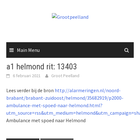
Skip
to
content
Main Menu
a1 helmond rit: 13403
6 februari 2021
Groot Peelland
Lees verder bij de bron
http://alarmeringen.nl/noord-
brabant/brabant-zuidoost/helmond/35682919/p2000-
ambulance-met-spoed-naar-helmond.html?
utm_source=rss&utm_medium=helmond&utm_campaign=sha
Ambulance met spoed naar Helmond