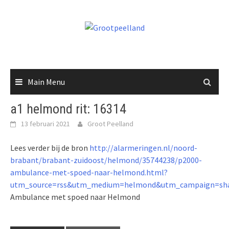
Skip
to
content
Main Menu
a1 helmond rit: 16314
13 februari 2021
Groot Peelland
Lees verder bij de bron
http://alarmeringen.nl/noord-
brabant/brabant-zuidoost/helmond/35744238/p2000-
ambulance-met-spoed-naar-helmond.html?
utm_source=rss&utm_medium=helmond&utm_campaign=sha
Ambulance met spoed naar Helmond