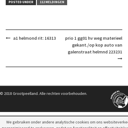
POSTED UNDER
112 MELDINGEN
Post
a1 helmond rit: 16313
prio 1 gg01 hv weg materieel
navigation
gekant./op kop auto van
galenstraat helmnd 223231
© 2018 Grootpeelland. Alle rechten voorbehouden.
We gebruiken onder andere analytische cookies om ons websiteverke