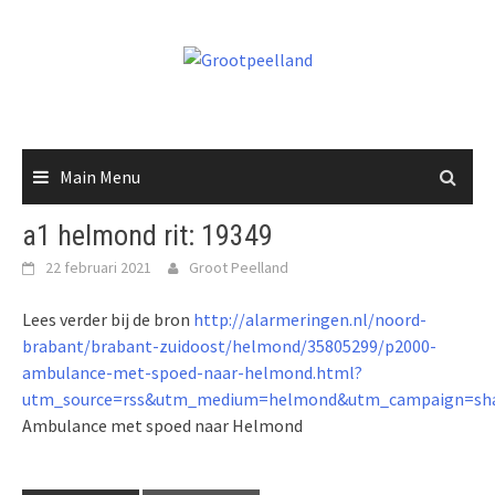
Skip
to
content
Main Menu
a1 helmond rit: 19349
22 februari 2021
Groot Peelland
Lees verder bij de bron
http://alarmeringen.nl/noord-
brabant/brabant-zuidoost/helmond/35805299/p2000-
ambulance-met-spoed-naar-helmond.html?
utm_source=rss&utm_medium=helmond&utm_campaign=sha
Ambulance met spoed naar Helmond