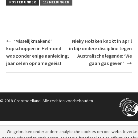
POSTED UNDER
112 MELDINGEN
Post
‘Misselijkmakend’
Nieky Holzken knokt in april
navigation
kopschoppen in Helmond
in bijzondere discipline tegen
was zonder enige aanleiding;
Australische legende: ‘We
jaar cel en opname geëist
gaan gas geven’
© 2018 Grootpeelland. Alle rechten voorbehouden.
We gebruiken onder andere analytische cookies om ons websiteverke