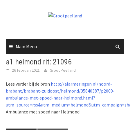
Skip
to
content
Main Menu
a1 helmond rit: 21096
26 februari 2021
Groot Peelland
Lees verder bij de bron
http://alarmeringen.nl/noord-
brabant/brabant-zuidoost/helmond/35840387/p2000-
ambulance-met-spoed-naar-helmond.html?
utm_source=rss&utm_medium=helmond&utm_campaign=sha
Ambulance met spoed naar Helmond