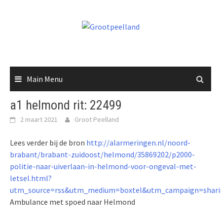
Skip
to
content
Main Menu
a1 helmond rit: 22499
2 maart 2021
Groot Peelland
Lees verder bij de bron
http://alarmeringen.nl/noord-
brabant/brabant-zuidoost/helmond/35869202/p2000-
politie-naar-uiverlaan-in-helmond-voor-ongeval-met-
letsel.html?
utm_source=rss&utm_medium=boxtel&utm_campaign=shari
Ambulance met spoed naar Helmond