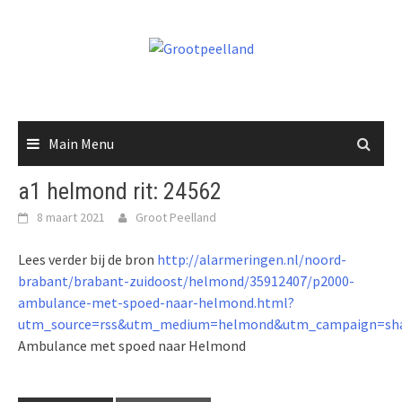
Skip
to
content
Main Menu
a1 helmond rit: 24562
8 maart 2021
Groot Peelland
Lees verder bij de bron
http://alarmeringen.nl/noord-
brabant/brabant-zuidoost/helmond/35912407/p2000-
ambulance-met-spoed-naar-helmond.html?
utm_source=rss&utm_medium=helmond&utm_campaign=sha
Ambulance met spoed naar Helmond