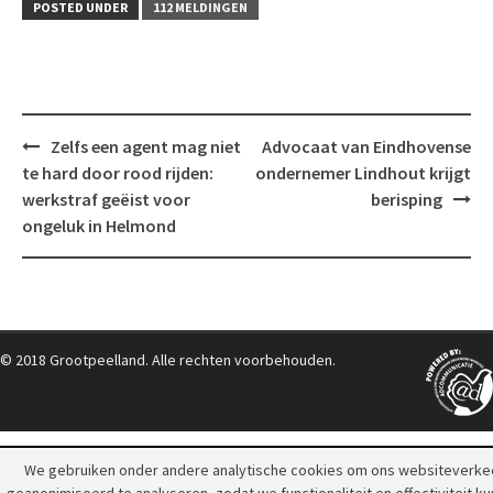
POSTED UNDER
112 MELDINGEN
Post
Zelfs een agent mag niet
Advocaat van Eindhovense
navigation
te hard door rood rijden:
ondernemer Lindhout krijgt
werkstraf geëist voor
berisping
ongeluk in Helmond
© 2018 Grootpeelland. Alle rechten voorbehouden.
We gebruiken onder andere analytische cookies om ons websiteverke