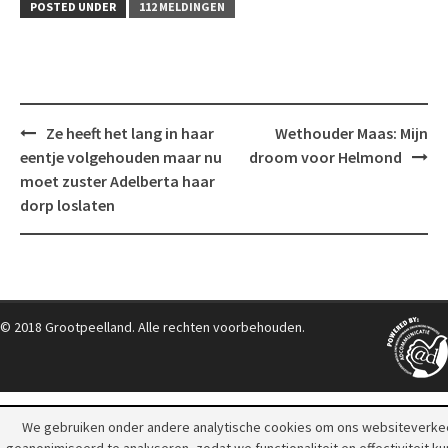
POSTED UNDER
112 MELDINGEN
Post
Ze heeft het lang in haar
Wethouder Maas: Mijn
navigation
eentje volgehouden maar nu
droom voor Helmond
moet zuster Adelberta haar
dorp loslaten
© 2018 Grootpeelland. Alle rechten voorbehouden.
We gebruiken onder andere analytische cookies om ons websiteverke