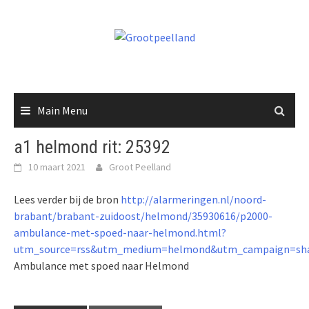
Skip
to
content
Main Menu
a1 helmond rit: 25392
10 maart 2021
Groot Peelland
Lees verder bij de bron
http://alarmeringen.nl/noord-
brabant/brabant-zuidoost/helmond/35930616/p2000-
ambulance-met-spoed-naar-helmond.html?
utm_source=rss&utm_medium=helmond&utm_campaign=sha
Ambulance met spoed naar Helmond