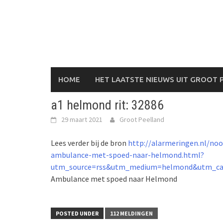
Skip
to
content
HOME
HET LAATSTE NIEUWS UIT GROOT 
a1 helmond rit: 32886
29 maart 2021
Groot Peelland
Lees verder bij de bron
http://alarmeringen.nl/no
ambulance-met-spoed-naar-helmond.html?
utm_source=rss&utm_medium=helmond&utm_ca
Ambulance met spoed naar Helmond
POSTED UNDER
112 MELDINGEN