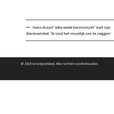
Post
Hans draait 'elke week kerstomzet' met zijn
navigation
dierenwinkel: 'Ik vind het moeilijk om te zeggen’
© 2018 Grootpeelland. Alle rechten voorbehouden.