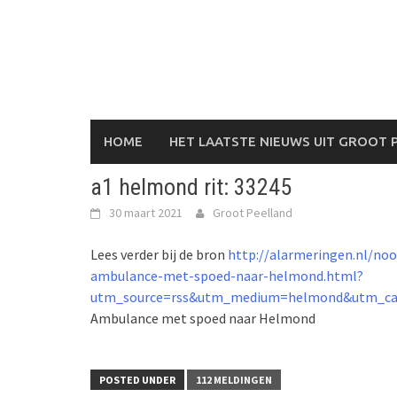
Skip
to
content
HOME
HET LAATSTE NIEUWS UIT GROOT 
a1 helmond rit: 33245
30 maart 2021
Groot Peelland
Lees verder bij de bron
http://alarmeringen.nl/no
ambulance-met-spoed-naar-helmond.html?
utm_source=rss&utm_medium=helmond&utm_ca
Ambulance met spoed naar Helmond
POSTED UNDER
112 MELDINGEN