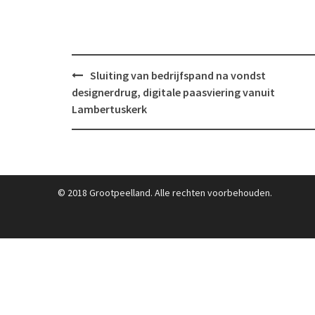
Post
Sluiting van bedrijfspand na vondst
navigation
designerdrug, digitale paasviering vanuit
Lambertuskerk
© 2018 Grootpeelland. Alle rechten voorbehouden.