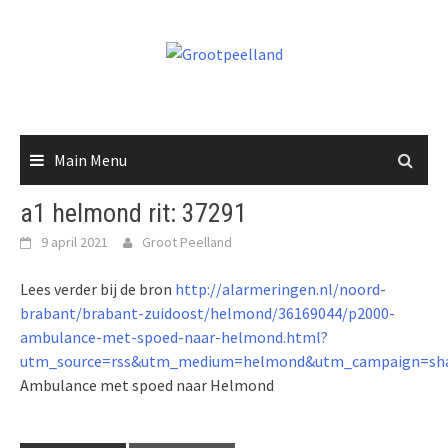
Skip
to
content
Main Menu
a1 helmond rit: 37291
9 april 2021
Groot Peelland
Lees verder bij de bron
http://alarmeringen.nl/noord-
brabant/brabant-zuidoost/helmond/36169044/p2000-
ambulance-met-spoed-naar-helmond.html?
utm_source=rss&utm_medium=helmond&utm_campaign=sha
Ambulance met spoed naar Helmond