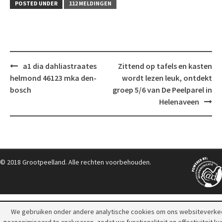
POSTED UNDER
112 MELDINGEN
Post
a1 dia dahliastraates
Zittend op tafels en kasten
navigation
helmond 46123 mka den-
wordt lezen leuk, ontdekt
bosch
groep 5/6 van De Peelparel in
Helenaveen
© 2018 Grootpeelland. Alle rechten voorbehouden.
We gebruiken onder andere analytische cookies om ons websiteverke