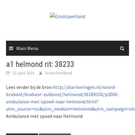
Skip
to
content
Main Menu
a1 helmond rit: 38233
12 april 2021
Groot Peelland
Lees verder bij de bron
http://alarmeringen.nl/noord-
brabant/brabant-zuidoost/helmond/36189150/p2000-
ambulance-met-spoed-naar-helmond.html?
utm_source=rss&utm_medium=helmond&utm_campaign=sha
Ambulance met spoed naar Helmond