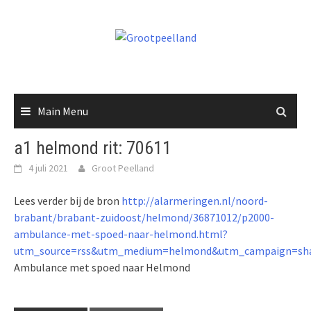
Skip
to
content
Main Menu
a1 helmond rit: 70611
4 juli 2021
Groot Peelland
Lees verder bij de bron
http://alarmeringen.nl/noord-
brabant/brabant-zuidoost/helmond/36871012/p2000-
ambulance-met-spoed-naar-helmond.html?
utm_source=rss&utm_medium=helmond&utm_campaign=sha
Ambulance met spoed naar Helmond