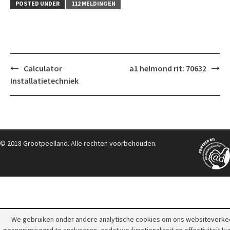
POSTED UNDER
112 MELDINGEN
Post
Calculator
a1 helmond rit: 70632
navigation
Installatietechniek
© 2018 Grootpeelland. Alle rechten voorbehouden.
We gebruiken onder andere analytische cookies om ons websiteverke