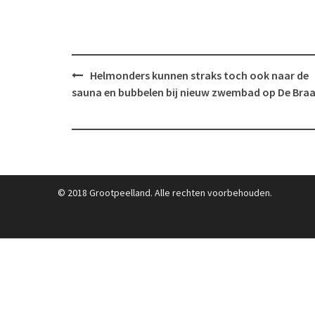
Post
Helmonders kunnen straks toch ook naar de
navigation
sauna en bubbelen bij nieuw zwembad op De Bra
© 2018 Grootpeelland. Alle rechten voorbehouden.