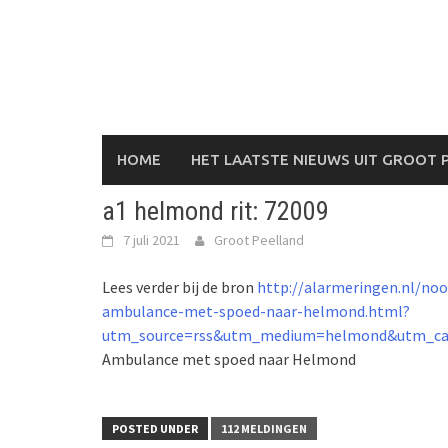
Skip
to
content
HOME
HET LAATSTE NIEUWS UIT GROOT 
a1 helmond rit: 72009
7 juli 2021
Groot Peelland
Lees verder bij de bron
http://alarmeringen.nl/no
ambulance-met-spoed-naar-helmond.html?
utm_source=rss&utm_medium=helmond&utm_ca
Ambulance met spoed naar Helmond
POSTED UNDER
112 MELDINGEN