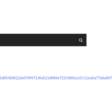
1d054206222e070f07130a521d060e721f180b1e1f/11ea5a77a6a697