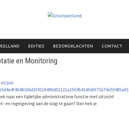
PEELLAND
EDITIES
BEZORGKLACHTEN
CONTACT
tatie en Monitoring
-nl/job-
65d4e4f4648166d2f4319490d01121a1504541d0d0f71674e59485a01
k naar een tijdelijke administratieve functie met uitzicht
t- en regelgeving aan de slag te gaan? Dan heb je