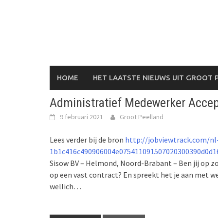
Skip
to
content
HOME
HET LAATSTE NIEUWS UIT GROOT 
Administratief Medewerker Accep
9 februari 2021
Groot Peelland
Lees verder bij de bron
http://jobviewtrack.com/nl
1b1c416c490906004e075411091507020300390d0d1
Sisow BV – Helmond, Noord-Brabant – Ben jij op zoe
op een vast contract? En spreekt het je aan met we
wellich…