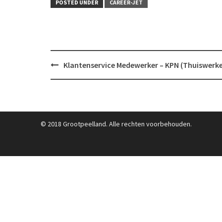
POSTED UNDER
CAREER-JET
Post
Klantenservice Medewerker – KPN (Thuiswerk
navigation
© 2018 Grootpeelland. Alle rechten voorbehouden.