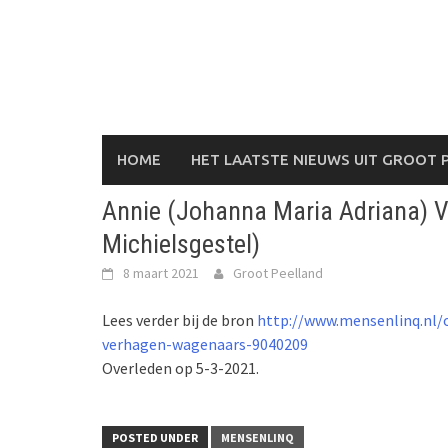
Skip
to
content
HOME
HET LAATSTE NIEUWS UIT GROOT 
Annie (Johanna Maria Adriana) 
Michielsgestel)
8 maart 2021
Groot Peelland
Lees verder bij de bron
http://www.mensenlinq.nl/o
verhagen-wagenaars-9040209
Overleden op 5-3-2021.
POSTED UNDER
MENSENLINQ