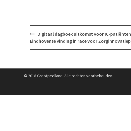
Post
Digitaal dagboek uitkomst voor IC-patiënten
navigation
Eindhovense vinding in race voor Zorginnovatiepr
© 2018 Grootpeelland. Alle rechten voorbehouden.