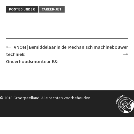
POSTED UNDER
CAREER-JET
Post
VNOM | Bemiddelaar in de
Mechanisch machinebouwer
navigation
techniek:
Onderhoudsmonteur E&I
© 2018 Grootpeelland. Alle rechten voorbehouden.