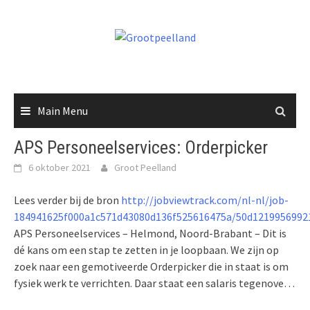
Skip
to
content
Main Menu
APS Personeelservices: Orderpicker
6 oktober 2021
Groot Peelland
Lees verder bij de bron
http://jobviewtrack.com/nl-nl/job-
184941625f000a1c571d43080d136f525616475a/50d1219956992
APS Personeelservices – Helmond, Noord-Brabant – Dit is
dé kans om een stap te zetten in je loopbaan. We zijn op
zoek naar een gemotiveerde Orderpicker die in staat is om
fysiek werk te verrichten. Daar staat een salaris tegenove…