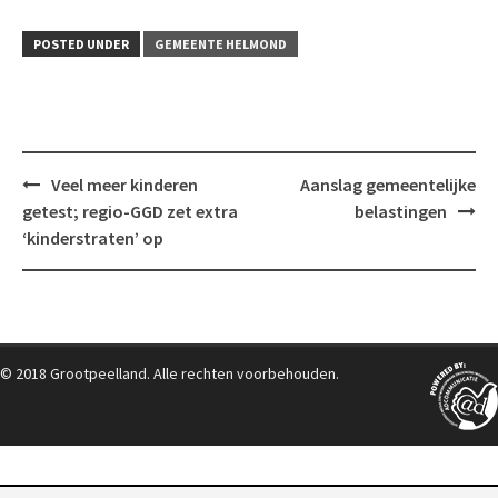
POSTED UNDER
GEMEENTE HELMOND
Post
Veel meer kinderen
Aanslag gemeentelijke
navigation
getest; regio-GGD zet extra
belastingen
‘kinderstraten’ op
© 2018 Grootpeelland. Alle rechten voorbehouden.