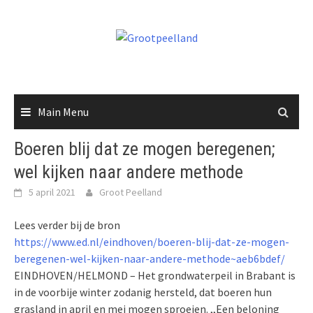
Skip
to
content
Main Menu
Boeren blij dat ze mogen beregenen;
wel kijken naar andere methode
5 april 2021
Groot Peelland
Lees verder bij de bron
https://www.ed.nl/eindhoven/boeren-blij-dat-ze-mogen-
beregenen-wel-kijken-naar-andere-methode~aeb6bdef/
EINDHOVEN/HELMOND – Het grondwaterpeil in Brabant is
in de voorbije winter zodanig hersteld, dat boeren hun
grasland in april en mei mogen sproeien. ,,Een beloning