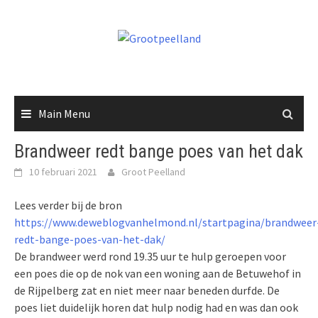
Skip
to
content
Main Menu
Brandweer redt bange poes van het dak
10 februari 2021
Groot Peelland
Lees verder bij de bron
https://www.deweblogvanhelmond.nl/startpagina/brandweer
redt-bange-poes-van-het-dak/
De brandweer werd rond 19.35 uur te hulp geroepen voor
een poes die op de nok van een woning aan de Betuwehof in
de Rijpelberg zat en niet meer naar beneden durfde. De
poes liet duidelijk horen dat hulp nodig had en was dan ook