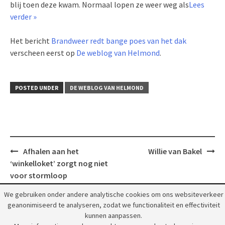
blij toen deze kwam. Normaal lopen ze weer weg als
Lees
verder »
Het bericht
Brandweer redt bange poes van het dak
verscheen eerst op
De weblog van Helmond
.
POSTED UNDER
DE WEBLOG VAN HELMOND
Post
Afhalen aan het
Willie van Bakel
navigation
‘winkelloket’ zorgt nog niet
voor stormloop
We gebruiken onder andere analytische cookies om ons websiteverkeer
geanonimiseerd te analyseren, zodat we functionaliteit en effectiviteit
kunnen aanpassen.