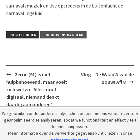
carnavalsmuziek en live optredens in de buitenlucht de
carnaval ingeluid.
POSTED UNDER
EINDHOVENS DAGBLAD
Post
Gerrie (91) is niet
Vlog – De WaauW van de
navigation
hulpbehoevend, maar voelt
Bouw! Afl 8
zich wel zo: ‘Alles moet
digitaal, niemand denkt
daarbij aan ouderen’
We gebruiken onder andere analytische cookies om ons websiteverkeer
geanonimiseerd te analyseren, zodat we functionaliteit en effectiviteit
kunnen aanpassen.
Meer informatie over de verwerkte gegevens kunt u lezen in onze
privacystatement
.