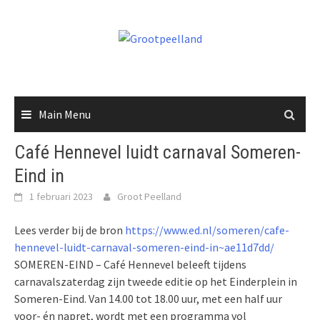
Skip
to
content
Main Menu
Café Hennevel luidt carnaval Someren-
Eind in
1 februari 2023
Groot Peelland
Lees verder bij de bron
https://www.ed.nl/someren/cafe-
hennevel-luidt-carnaval-someren-eind-in~ae11d7dd/
SOMEREN-EIND – Café Hennevel beleeft tijdens
carnavalszaterdag zijn tweede editie op het Einderplein in
Someren-Eind. Van 14.00 tot 18.00 uur, met een half uur
voor- én napret, wordt met een programma vol