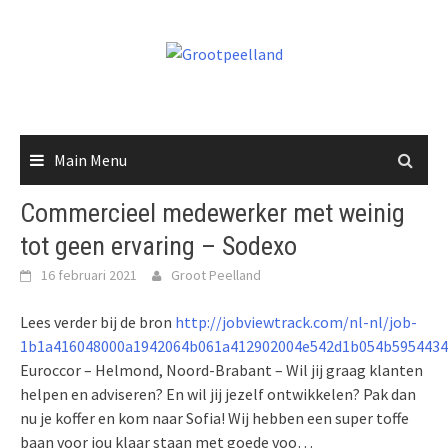
Skip
to
content
Main Menu
Commercieel medewerker met weinig
tot geen ervaring – Sodexo
16 februari 2021
Groot Peelland
Lees verder bij de bron
http://jobviewtrack.com/nl-nl/job-
1b1a416048000a1942064b061a412902004e542d1b054b5954434
Euroccor – Helmond, Noord-Brabant – Wil jij graag klanten
helpen en adviseren? En wil jij jezelf ontwikkelen? Pak dan
nu je koffer en kom naar Sofia! Wij hebben een super toffe
baan voor jou klaar staan met goede voo…