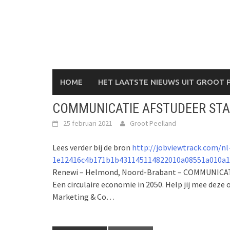
Skip
to
content
HOME
HET LAATSTE NIEUWS UIT GROOT 
COMMUNICATIE AFSTUDEER STAG
25 februari 2021
Groot Peelland
Lees verder bij de bron
http://jobviewtrack.com/nl
1e12416c4b171b1b431145114822010a08551a010a1
Renewi – Helmond, Noord-Brabant – COMMUNICATI
Een circulaire economie in 2050. Help jij mee deze
Marketing & Co…