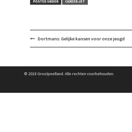
POSTED UNDER
CAREER-JET
Post
Dortmans: Gelijke kansen voor onze jeugd
navigation
© 2018 Grootpeelland. Alle rechten voorbehouden.