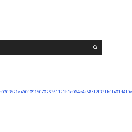
b0203521a4900091507026761121b1d064e4e585f2f371b0f401d410a