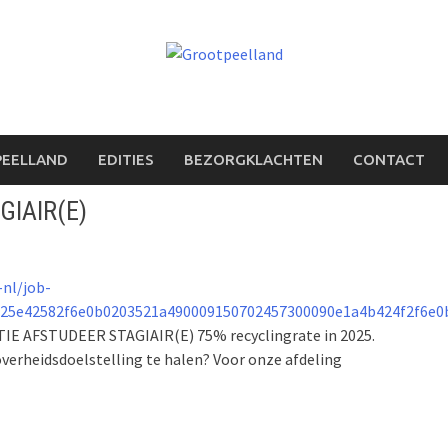
PEELLAND
EDITIES
BEZORGKLACHTEN
CONTACT
IAIR(E)
-nl/job-
25e42582f6e0b0203521a490009150702457300090e1a4b424f2f6e0
E AFSTUDEER STAGIAIR(E) 75% recyclingrate in 2025.
 overheidsdoelstelling te halen? Voor onze afdeling