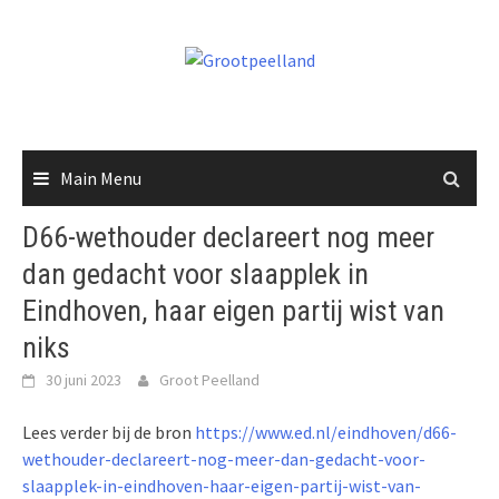
Skip
to
content
Main Menu
D66-wethouder declareert nog meer
dan gedacht voor slaapplek in
Eindhoven, haar eigen partij wist van
niks
30 juni 2023
Groot Peelland
Lees verder bij de bron
https://www.ed.nl/eindhoven/d66-
wethouder-declareert-nog-meer-dan-gedacht-voor-
slaapplek-in-eindhoven-haar-eigen-partij-wist-van-