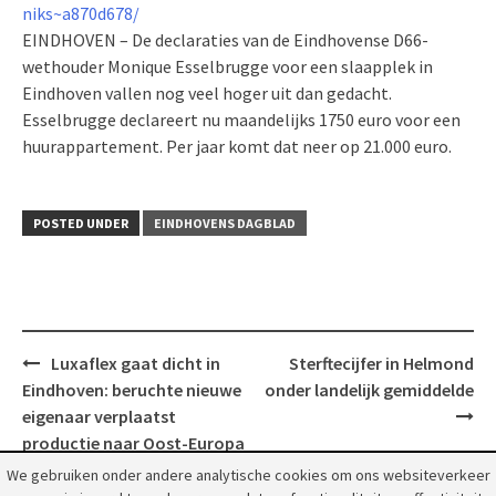
niks~a870d678/
EINDHOVEN – De declaraties van de Eindhovense D66-
wethouder Monique Esselbrugge voor een slaapplek in
Eindhoven vallen nog veel hoger uit dan gedacht.
Esselbrugge declareert nu maandelijks 1750 euro voor een
huurappartement. Per jaar komt dat neer op 21.000 euro.
POSTED UNDER
EINDHOVENS DAGBLAD
Post
Luxaflex gaat dicht in
Sterftecijfer in Helmond
navigation
Eindhoven: beruchte nieuwe
onder landelijk gemiddelde
eigenaar verplaatst
productie naar Oost-Europa
We gebruiken onder andere analytische cookies om ons websiteverkeer