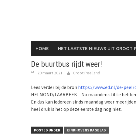
Skip
to
content
HOME
HET LAATSTE NIEUWS UIT GROOT 
De buurtbus rijdt weer!
29 maart 2021
Groot Peelland
Lees verder bij de bron
https://www.ed.nl/de-peel/
HELMOND/LAARBEEK – Na maanden stil te hebben g
En dus kan iedereen sinds maandag weer meerijden
heel druk is het op deze eerste dag nog niet.
POSTED UNDER
EINDHOVENS DAGBLAD