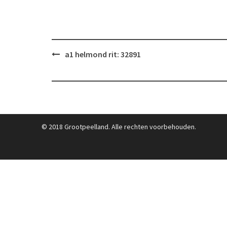
Post
a1 helmond rit: 32891
navigation
© 2018 Grootpeelland. Alle rechten voorbehouden.