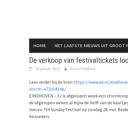
Skip
to
content
HOME
HET LAATSTE NIEUWS UIT GROOT 
De verkoop van festivaltickets lo
28 januari 2023
Groot Peelland
Lees verder bij de bron
https://www.ed.nl/eindhove
storm~a72c0414b/
EINDHOVEN – Er is afgelopen week een stormloop o
de afgelopen weken al bijna de helft van de kaartj
mei en 7th Sunday Festival op zondag 28 mei. Beide
bezoekers.