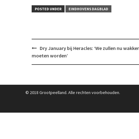
POSTED UNDER
EINDHOVENS DAGBLAD
Post
Dry January bij Heracles: ‘We zullen nu wakker
navigation
moeten worden’
© 2018 Grootpeelland. Alle rechten voorbehouden.