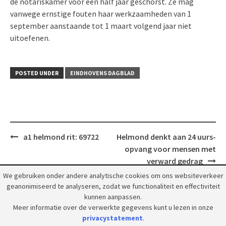
de notariskamer voor een half jaar geschorst. Ze mag
vanwege ernstige fouten haar werkzaamheden van 1
september aanstaande tot 1 maart volgend jaar niet
uitoefenen.
POSTED UNDER
EINDHOVENS DAGBLAD
Post
a1 helmond rit: 69722
Helmond denkt aan 24 uurs-
navigation
opvang voor mensen met
verward gedrag
We gebruiken onder andere analytische cookies om ons websiteverkeer
geanonimiseerd te analyseren, zodat we functionaliteit en effectiviteit
kunnen aanpassen.
Meer informatie over de verwerkte gegevens kunt u lezen in onze
privacystatement
.
© 2018 Grootpeelland. Alle rechten voorbehouden.