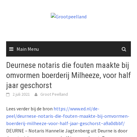
Skip
to
content
Main Menu
Deurnese notaris die fouten maakte bij
omvormen boerderij Milheeze, voor half
jaar geschorst
2 juli 2021
Groot Peelland
Lees verder bij de bron
https://www.ed.nl/de-
peel/deurnese-notaris-die-fouten-maakte-bij-omvormen-
boerderij-milheeze-voor-half-jaar-geschorst~a9a0dbbf/
DEURNE – Notaris Hannelie Jagtenberg uit Deurne is door