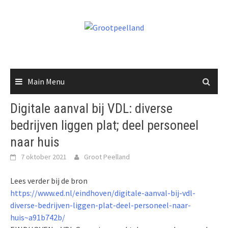
Skip
to
content
Main Menu
Digitale aanval bij VDL: diverse
bedrijven liggen plat; deel personeel
naar huis
7 oktober 2021
Groot Peelland
Lees verder bij de bron
https://www.ed.nl/eindhoven/digitale-aanval-bij-vdl-
diverse-bedrijven-liggen-plat-deel-personeel-naar-
huis~a91b742b/