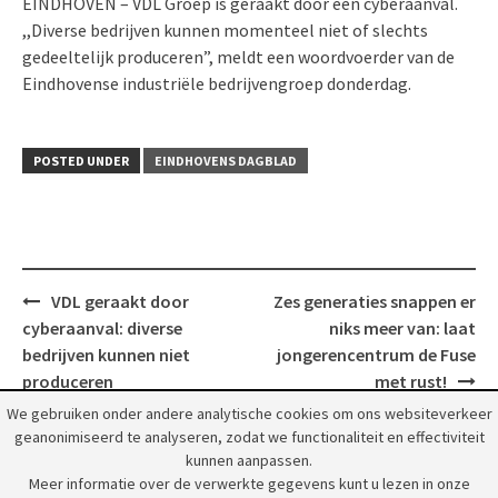
EINDHOVEN – VDL Groep is geraakt door een cyberaanval.
,,Diverse bedrijven kunnen momenteel niet of slechts
gedeeltelijk produceren”, meldt een woordvoerder van de
Eindhovense industriële bedrijvengroep donderdag.
POSTED UNDER
EINDHOVENS DAGBLAD
Post
VDL geraakt door
Zes generaties snappen er
navigation
cyberaanval: diverse
niks meer van: laat
bedrijven kunnen niet
jongerencentrum de Fuse
produceren
met rust!
We gebruiken onder andere analytische cookies om ons websiteverkeer
geanonimiseerd te analyseren, zodat we functionaliteit en effectiviteit
kunnen aanpassen.
Meer informatie over de verwerkte gegevens kunt u lezen in onze