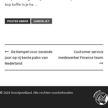
kop koffie in je ha…
POSTED UNDER
CAREER-JET
Post
De Kempel voor zevende
Customer service
navigation
jaar op rij beste pabo van
medewerker Finance team
Nederland
© 2018 Grootpeelland. Alle rechten voorbehouden.