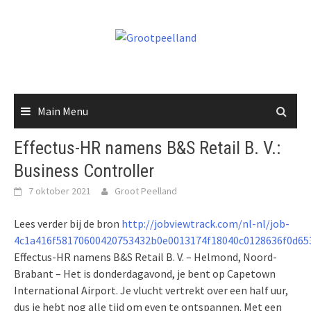
Skip
to
content
Main Menu
Effectus-HR namens B&S Retail B. V.:
Business Controller
7 oktober 2021
Groot Peelland
Lees verder bij de bron
http://jobviewtrack.com/nl-nl/job-
4c1a416f58170600420753432b0e0013174f18040c0128636f0d6
Effectus-HR namens B&S Retail B. V. – Helmond, Noord-
Brabant – Het is donderdagavond, je bent op Capetown
International Airport. Je vlucht vertrekt over een half uur,
dus je hebt nog alle tijd om even te ontspannen. Met een