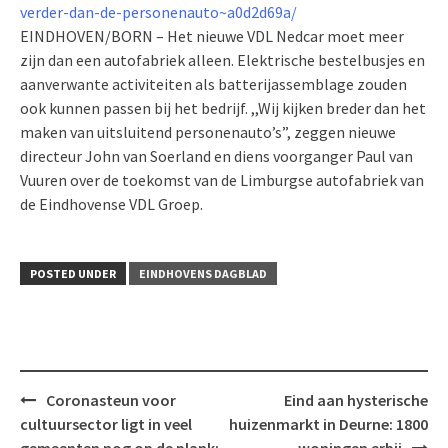
verder-dan-de-personenauto~a0d2d69a/
EINDHOVEN/BORN – Het nieuwe VDL Nedcar moet meer
zijn dan een autofabriek alleen. Elektrische bestelbusjes en
aanverwante activiteiten als batterijassemblage zouden
ook kunnen passen bij het bedrijf. ,,Wij kijken breder dan het
maken van uitsluitend personenauto’s”, zeggen nieuwe
directeur John van Soerland en diens voorganger Paul van
Vuuren over de toekomst van de Limburgse autofabriek van
de Eindhovense VDL Groep.
POSTED UNDER
EINDHOVENS DAGBLAD
Post
Coronasteun voor
Eind aan hysterische
navigation
cultuursector ligt in veel
huizenmarkt in Deurne: 1800