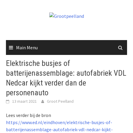
Skip
to
content
Main Menu
Elektrische busjes of
batterijenassemblage: autofabriek VDL
Nedcar kijkt verder dan de
personenauto
13 maart 2021
Groot Peelland
Lees verder bij de bron
https://www.ed.nl/eindhoven/elektrische-busjes-of-
batterijenassemblage-autofabriek-vdl-nedcar-kijkt-