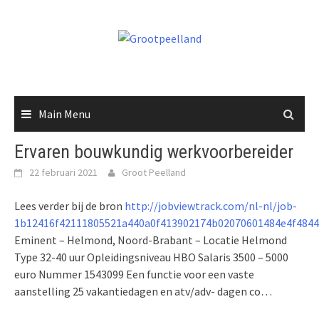
Skip
to
content
Main Menu
Ervaren bouwkundig werkvoorbereider
22 februari 2021
Groot Peelland
Lees verder bij de bron
http://jobviewtrack.com/nl-nl/job-
1b12416f42111805521a440a0f413902174b02070601484e4f4844
Eminent – Helmond, Noord-Brabant – Locatie Helmond
Type 32-40 uur Opleidingsniveau HBO Salaris 3500 – 5000
euro Nummer 1543099 Een functie voor een vaste
aanstelling 25 vakantiedagen en atv/adv- dagen co…