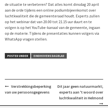
de situatie te verbeteren? Dat alles komt dinsdag 20 april
aan de orde tijdens een online podiumbijeenkomst over
luchtkwaliteit die de gemeenteraad houdt. Experts zullen
op het webinar dat van 20.00 tot 21.15 uur duurt en te
volgen is op het YouTube-kanaal van de gemeente, ingaan
op de materie. Tijdens de presentaties kunnen volgers via
WhatsApp vragen stellen.
POSTED UNDER
EINDHOVENS DAGBLAD
Post
Verstrekkingsbeperking
Dit jaar geen natuurmarkt;
navigation
van uw persoonsgegevens
experts aan 't woord over
luchtkwaliteit in Helmond