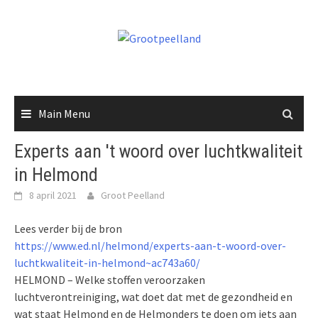
Skip
to
content
Main Menu
Experts aan 't woord over luchtkwaliteit
in Helmond
8 april 2021
Groot Peelland
Lees verder bij de bron
https://www.ed.nl/helmond/experts-aan-t-woord-over-
luchtkwaliteit-in-helmond~ac743a60/
HELMOND – Welke stoffen veroorzaken
luchtverontreiniging, wat doet dat met de gezondheid en
wat staat Helmond en de Helmonders te doen om iets aan