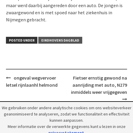
maar werd daarbij aangereden door een auto. De jongen is
zwaargewond en is met spoed naar het ziekenhuis in
Nijmegen gebracht.
POSTED UNDER
EINDHOVENS DAGBLAD
Post
ongeval wegvervoer
Fietser ernstig gewond na
navigation
letsel rijnlaanhl helmond
aanrijding met auto, N279
inmiddels weer vrijgegeven
We gebruiken onder andere analytische cookies om ons websiteverkeer
geanonimiseerd te analyseren, zodat we functionaliteit en effectiviteit
kunnen aanpassen.
Meer informatie over de verwerkte gegevens kunt u lezen in onze
privacystatement
.