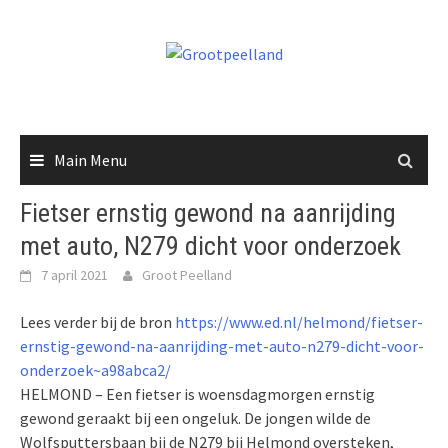
Skip
to
content
Main Menu
Fietser ernstig gewond na aanrijding
met auto, N279 dicht voor onderzoek
7 april 2021
Groot Peelland
Lees verder bij de bron
https://www.ed.nl/helmond/fietser-
ernstig-gewond-na-aanrijding-met-auto-n279-dicht-voor-
onderzoek~a98abca2/
HELMOND – Een fietser is woensdagmorgen ernstig
gewond geraakt bij een ongeluk. De jongen wilde de
Wolfsputtersbaan bij de N279 bij Helmond oversteken,