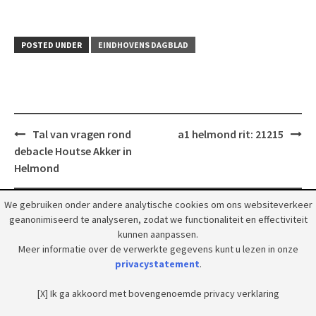
POSTED UNDER
EINDHOVENS DAGBLAD
Post
Tal van vragen rond
a1 helmond rit: 21215
navigation
debacle Houtse Akker in
Helmond
We gebruiken onder andere analytische cookies om ons websiteverkeer
geanonimiseerd te analyseren, zodat we functionaliteit en effectiviteit
kunnen aanpassen.
Meer informatie over de verwerkte gegevens kunt u lezen in onze
© 2018 Grootpeelland. Alle rechten voorbehouden.
privacystatement
.
[X] Ik ga akkoord met bovengenoemde privacy verklaring