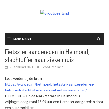
Skip
to
content
Main Menu
Fietsster aangereden in Helmond,
slachtoffer naar ziekenhuis
26 februari 2021
Groot Peelland
Lees verder bij de bron
https://www.ed.nl/helmond/fietsster-aangereden-in-
helmond-slachtoffer-naar-ziekenhuis~aaa27536/
HELMOND – Op de Marktstraat in Helmond is
vrijdagmiddag rond 16.00 uur een fietsster aangereden door
een automobilist.