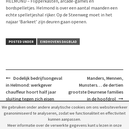
HELMOND – Flipperkasten, arcade-games en
bordspelletjes. Helmond is over een aantal maanden een
echte spelletjeshal rijker. Op de Steenweg moet in het
najaar ‘Barkeet’ zijn deuren gaan openen.
POSTED UNDER
EINDHOVENS DAGBLAD
Post
Dodelijk bedrijfsongeval
Manders, Mennen,
navigation
in Helmond: werkgever
Munsters… de dertien
chauffeur hoort half jaar
grootste Deurnese families
sluiting tegen zich eisen
in de hoofdrol
We gebruiken onder andere analytische cookies om ons websiteverkeer
geanonimiseerd te analyseren, zodat we functionaliteit en effectiviteit
kunnen aanpassen.
Meer informatie over de verwerkte gegevens kunt u lezen in onze