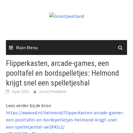
Skip
to
content
Main Menu
Flipperkasten, arcade-games, een
pooltafel en bordspelletjes: Helmond
krijgt snel een spelletjeshal
6 juli 2021
Groot Peelland
Lees verder bij de bron
https://www.ed.nl/helmond/flipperkasten-arcade-games-
een-pooltafel-en-bordspelletjes-helmond-krijgt-snel-
een-spelletjeshal~ae1841c2/