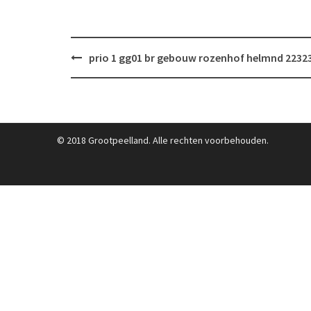
Post
prio 1 gg01 br gebouw rozenhof helmnd 2232
navigation
© 2018 Grootpeelland. Alle rechten voorbehouden.