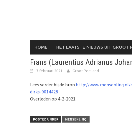
Skip
to
content
HOME
HET LAATSTE NIEUWS UIT GROOT 
Frans (Laurentius Adrianus Joha
7 februari 2021
Groot Peelland
Lees verder bij de bron
http://www.mensenlinq.nl/o
dirks-9014428
Overleden op 4-2-2021.
POSTED UNDER
MENSENLINQ