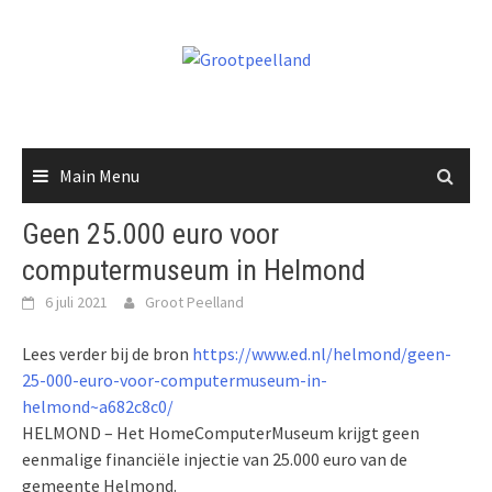
Skip
to
content
Main Menu
Geen 25.000 euro voor
computermuseum in Helmond
6 juli 2021
Groot Peelland
Lees verder bij de bron
https://www.ed.nl/helmond/geen-
25-000-euro-voor-computermuseum-in-
helmond~a682c8c0/
HELMOND – Het HomeComputerMuseum krijgt geen
eenmalige financiële injectie van 25.000 euro van de
gemeente Helmond.