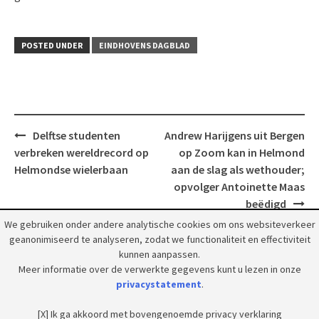
POSTED UNDER
EINDHOVENS DAGBLAD
Post
Delftse studenten
Andrew Harijgens uit Bergen
navigation
verbreken wereldrecord op
op Zoom kan in Helmond
Helmondse wielerbaan
aan de slag als wethouder;
opvolger Antoinette Maas
beëdigd
We gebruiken onder andere analytische cookies om ons websiteverkeer
geanonimiseerd te analyseren, zodat we functionaliteit en effectiviteit
kunnen aanpassen.
Meer informatie over de verwerkte gegevens kunt u lezen in onze
privacystatement
.
© 2018 Grootpeelland. Alle rechten voorbehouden.
[X] Ik ga akkoord met bovengenoemde privacy verklaring