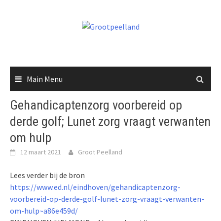
Skip
to
content
Main Menu
Gehandicaptenzorg voorbereid op
derde golf; Lunet zorg vraagt verwanten
om hulp
12 maart 2021
Groot Peelland
Lees verder bij de bron
https://www.ed.nl/eindhoven/gehandicaptenzorg-
voorbereid-op-derde-golf-lunet-zorg-vraagt-verwanten-
om-hulp~a86e459d/