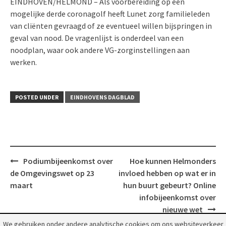
EINDHOVEN/HELMOND – Als voorbereiding op een
mogelijke derde coronagolf heeft Lunet zorg familieleden
van cliënten gevraagd of ze eventueel willen bijspringen in
geval van nood. De vragenlijst is onderdeel van een
noodplan, waar ook andere VG-zorginstellingen aan
werken.
POSTED UNDER
EINDHOVENS DAGBLAD
Post
Podiumbijeenkomst over
Hoe kunnen Helmonders
navigation
de Omgevingswet op 23
invloed hebben op wat er in
maart
hun buurt gebeurt? Online
infobijeenkomst over
nieuwe wet
We gebruiken onder andere analytische cookies om ons websiteverkeer