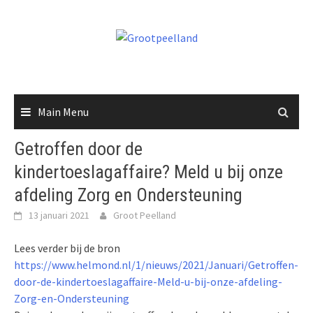
Skip
to
content
Main Menu
Getroffen door de
kindertoeslagaffaire? Meld u bij onze
afdeling Zorg en Ondersteuning
13 januari 2021
Groot Peelland
Lees verder bij de bron
https://www.helmond.nl/1/nieuws/2021/Januari/Getroffen-
door-de-kindertoeslagaffaire-Meld-u-bij-onze-afdeling-
Zorg-en-Ondersteuning