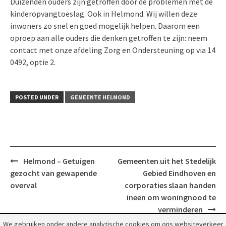
Duizenden ouders zijn getroffen door de problemen met de
kinderopvangtoeslag. Ook in Helmond. Wij willen deze
inwoners zo snel en goed mogelijk helpen. Daarom een
oproep aan alle ouders die denken getroffen te zijn: neem
contact met onze afdeling Zorg en Ondersteuning op via 14
0492, optie 2.
POSTED UNDER
GEMEENTE HELMOND
Post
Helmond – Getuigen
Gemeenten uit het Stedelijk
navigation
gezocht van gewapende
Gebied Eindhoven en
overval
corporaties slaan handen
ineen om woningnood te
verminderen
We gebruiken onder andere analytische cookies om ons websiteverkeer