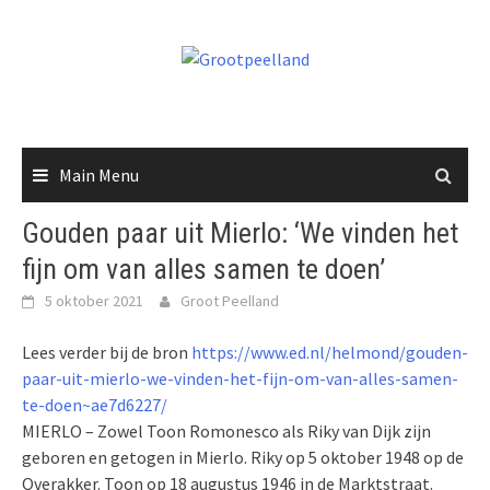
Skip
to
content
Main Menu
Gouden paar uit Mierlo: ‘We vinden het
fijn om van alles samen te doen’
5 oktober 2021
Groot Peelland
Lees verder bij de bron
https://www.ed.nl/helmond/gouden-
paar-uit-mierlo-we-vinden-het-fijn-om-van-alles-samen-
te-doen~ae7d6227/
MIERLO – Zowel Toon Romonesco als Riky van Dijk zijn
geboren en getogen in Mierlo. Riky op 5 oktober 1948 op de
Overakker. Toon op 18 augustus 1946 in de Marktstraat.