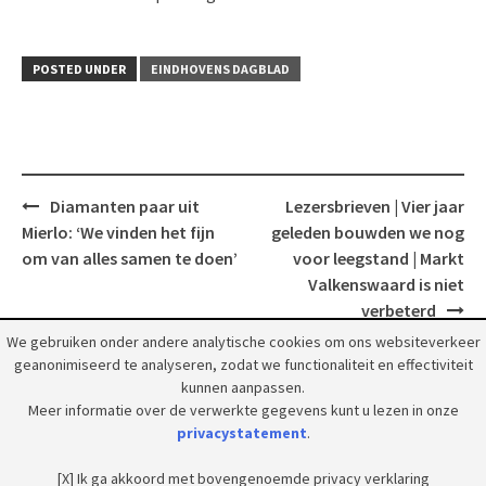
POSTED UNDER
EINDHOVENS DAGBLAD
Post
Diamanten paar uit
Lezersbrieven | Vier jaar
navigation
Mierlo: ‘We vinden het fijn
geleden bouwden we nog
om van alles samen te doen’
voor leegstand | Markt
Valkenswaard is niet
verbeterd
We gebruiken onder andere analytische cookies om ons websiteverkeer
geanonimiseerd te analyseren, zodat we functionaliteit en effectiviteit
kunnen aanpassen.
Meer informatie over de verwerkte gegevens kunt u lezen in onze
privacystatement
.
© 2018 Grootpeelland. Alle rechten voorbehouden.
[X] Ik ga akkoord met bovengenoemde privacy verklaring