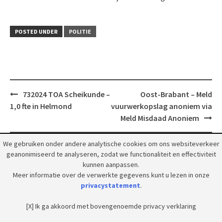
POSTED UNDER
POLITIE
Post
732024 TOA Scheikunde –
Oost-Brabant – Meld
navigation
1,0 fte in Helmond
vuurwerkopslag anoniem via
Meld Misdaad Anoniem
We gebruiken onder andere analytische cookies om ons websiteverkeer
geanonimiseerd te analyseren, zodat we functionaliteit en effectiviteit
kunnen aanpassen.
Meer informatie over de verwerkte gegevens kunt u lezen in onze
© 2018 Grootpeelland. Alle rechten voorbehouden.
privacystatement
.
[X] Ik ga akkoord met bovengenoemde privacy verklaring