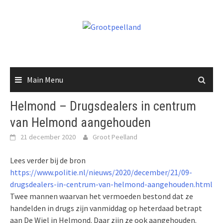
Skip
to
content
Main Menu
Helmond – Drugsdealers in centrum
van Helmond aangehouden
21 december 2020
Groot Peelland
Lees verder bij de bron
https://www.politie.nl/nieuws/2020/december/21/09-
drugsdealers-in-centrum-van-helmond-aangehouden.html
Twee mannen waarvan het vermoeden bestond dat ze
handelden in drugs zijn vanmiddag op heterdaad betrapt
aan De Wiel in Helmond. Daar zijn ze ook aangehouden.