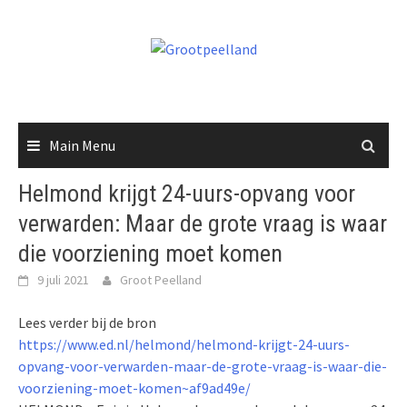
Skip
to
content
Main Menu
Helmond krijgt 24-uurs-opvang voor
verwarden: Maar de grote vraag is waar
die voorziening moet komen
9 juli 2021
Groot Peelland
Lees verder bij de bron
https://www.ed.nl/helmond/helmond-krijgt-24-uurs-
opvang-voor-verwarden-maar-de-grote-vraag-is-waar-die-
voorziening-moet-komen~af9ad49e/