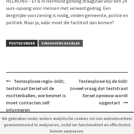
HELMOND – Er is in Helmond genoeg draagvlak voor een 24
uurs-opvang voor mensen met verward gedrag. Een
dergelijke voorziening is nodig, vinden gemeente, politie en
politiek. Maar ja, wáár moet die faciliteit dan komen?
POSTED UNDER
EINDHOVENS DAGBLAD
Post
Testexplosie regio-GGD;
Testexplosie bij de GGD:
navigation
teststraat Eersel uit de
zoveel vraag dat teststraat
mottenballen, wie besmet is
Eersel opnieuw wordt
moet contacten zelf
opgestart
informeren
We gebruiken onder andere analytische cookies om ons websiteverkeer
geanonimiseerd te analyseren, zodat we functionaliteit en effectiviteit
kunnen aanpassen.