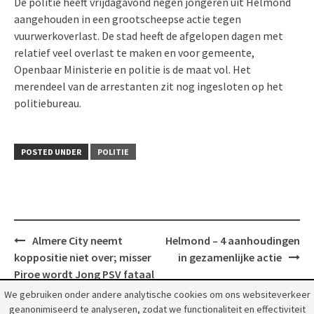
De politie heeft vrijdagavond negen jongeren uit Helmond
aangehouden in een grootscheepse actie tegen
vuurwerkoverlast. De stad heeft de afgelopen dagen met
relatief veel overlast te maken en voor gemeente,
Openbaar Ministerie en politie is de maat vol. Het
merendeel van de arrestanten zit nog ingesloten op het
politiebureau.
POSTED UNDER
POLITIE
Post
Almere City neemt
Helmond – 4 aanhoudingen
navigation
koppositie niet over; misser
in gezamenlijke actie
Piroe wordt Jong PSV fataal
We gebruiken onder andere analytische cookies om ons websiteverkeer
geanonimiseerd te analyseren, zodat we functionaliteit en effectiviteit