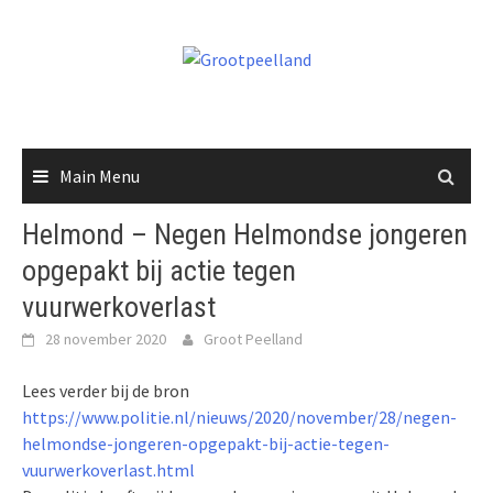
Skip
to
content
Main Menu
Helmond – Negen Helmondse jongeren
opgepakt bij actie tegen
vuurwerkoverlast
28 november 2020
Groot Peelland
Lees verder bij de bron
https://www.politie.nl/nieuws/2020/november/28/negen-
helmondse-jongeren-opgepakt-bij-actie-tegen-
vuurwerkoverlast.html