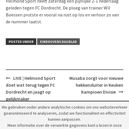
Helmond Sport heeft zaterdag een pijnlijke 2-1 nederlaag
geleden tegen FC Dordrecht. De ploeg van trainer Wil
Boessen prutste er vooral na rust op los en verloor zo van
de nummer laatst.
POSTED UNDER
EINDHOVENS DAGBLAD
Post
LIVE | Helmond Sport
Musaba zorgt voor nieuwe
navigation
doet wat terug tegen FC
hekkensluiter in Keuken
Dordrecht en jaagt op
Kampioen Divisie
gelijkmaker
We gebruiken onder andere analytische cookies om ons websiteverkeer
geanonimiseerd te analyseren, zodat we functionaliteit en effectiviteit
kunnen aanpassen.
Meer informatie over de verwerkte gegevens kunt u lezen in onze