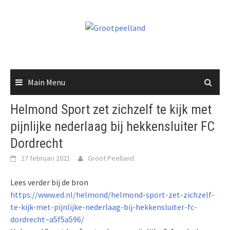
Skip
to
content
Main Menu
Helmond Sport zet zichzelf te kijk met
pijnlijke nederlaag bij hekkensluiter FC
Dordrecht
27 februari 2021
Groot Peelland
Lees verder bij de bron
https://www.ed.nl/helmond/helmond-sport-zet-zichzelf-
te-kijk-met-pijnlijke-nederlaag-bij-hekkensluiter-fc-
dordrecht~a5f5a596/