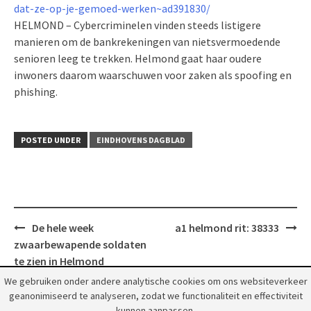
dat-ze-op-je-gemoed-werken~ad391830/
HELMOND – Cybercriminelen vinden steeds listigere
manieren om de bankrekeningen van nietsvermoedende
senioren leeg te trekken. Helmond gaat haar oudere
inwoners daarom waarschuwen voor zaken als spoofing en
phishing.
POSTED UNDER
EINDHOVENS DAGBLAD
Post
De hele week
a1 helmond rit: 38333
navigation
zwaarbewapende soldaten
te zien in Helmond
We gebruiken onder andere analytische cookies om ons websiteverkeer
geanonimiseerd te analyseren, zodat we functionaliteit en effectiviteit
kunnen aanpassen.