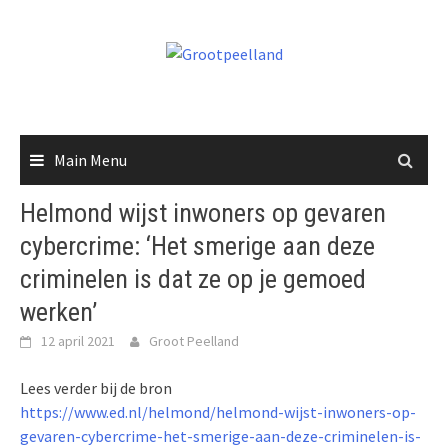
Skip
to
content
Main Menu
Helmond wijst inwoners op gevaren
cybercrime: ‘Het smerige aan deze
criminelen is dat ze op je gemoed
werken’
12 april 2021
Groot Peelland
Lees verder bij de bron
https://www.ed.nl/helmond/helmond-wijst-inwoners-op-
gevaren-cybercrime-het-smerige-aan-deze-criminelen-is-