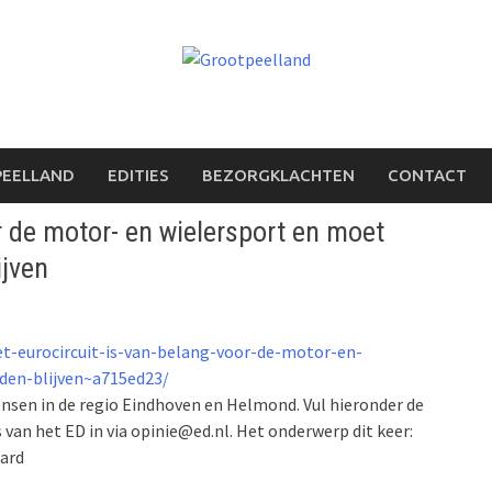
PEELLAND
EDITIES
BEZORGKLACHTEN
CONTACT
r de motor- en wielersport en moet
ijven
et-eurocircuit-is-van-belang-voor-de-motor-en-
den-blijven~a715ed23/
nsen in de regio Eindhoven en Helmond. Vul hieronder de
s van het ED in via opinie@ed.nl. Het onderwerp dit keer:
aard