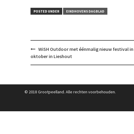
POSTED UNDER
EINDHOVENS DAGBLAD
Post
WiSH Outdoor met éénmalig nieuw festival in
navigation
oktober in Lieshout
© 2018 Grootpeelland. Alle rechten voorbehouden.