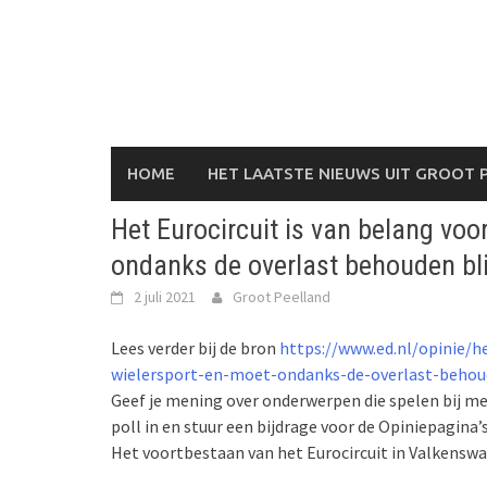
Skip
to
content
HOME
HET LAATSTE NIEUWS UIT GROOT 
Het Eurocircuit is van belang voo
ondanks de overlast behouden bl
2 juli 2021
Groot Peelland
Lees verder bij de bron
https://www.ed.nl/opinie/h
wielersport-en-moet-ondanks-de-overlast-behou
Geef je mening over onderwerpen die spelen bij me
poll in en stuur een bijdrage voor de Opiniepagina’
Het voortbestaan van het Eurocircuit in Valkensw