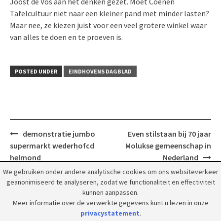
Joost de Vos aan het denken gezet. Moet Coenen
Tafelcultuur niet naar een kleiner pand met minder lasten?
Maar nee, ze kiezen juist voor een veel grotere winkel waar
van alles te doen en te proeven is.
POSTED UNDER
EINDHOVENS DAGBLAD
Post
demonstratie jumbo
Even stilstaan bij 70 jaar
navigation
supermarkt wederhofcd
Molukse gemeenschap in
helmond
Nederland
We gebruiken onder andere analytische cookies om ons websiteverkeer
geanonimiseerd te analyseren, zodat we functionaliteit en effectiviteit
kunnen aanpassen.
Meer informatie over de verwerkte gegevens kunt u lezen in onze
privacystatement
.
© 2018 Grootpeelland. Alle rechten voorbehouden.