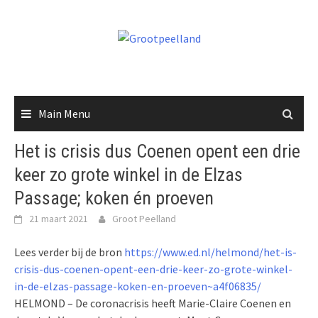
Skip
to
content
Main Menu
Het is crisis dus Coenen opent een drie
keer zo grote winkel in de Elzas
Passage; koken én proeven
21 maart 2021
Groot Peelland
Lees verder bij de bron
https://www.ed.nl/helmond/het-is-
crisis-dus-coenen-opent-een-drie-keer-zo-grote-winkel-
in-de-elzas-passage-koken-en-proeven~a4f06835/
HELMOND – De coronacrisis heeft Marie-Claire Coenen en